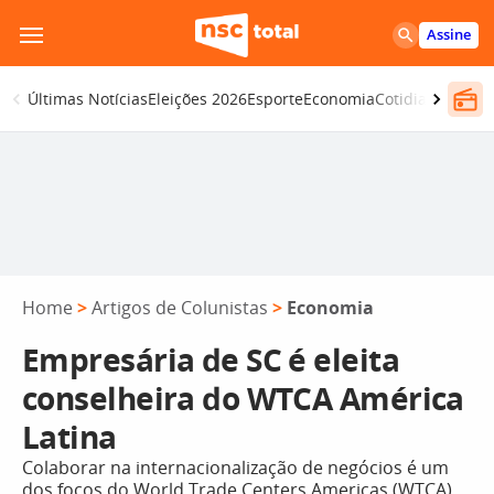
Pular
Assine
para
o
Últimas Notícias
Eleições 2026
Esporte
Economia
Cotidiano
Segur
conteúdo
Home
>
Artigos de Colunistas
>
Economia
Empresária de SC é eleita
conselheira do WTCA América
Latina
Colaborar na internacionalização de negócios é um
dos focos do World Trade Centers Americas (WTCA)