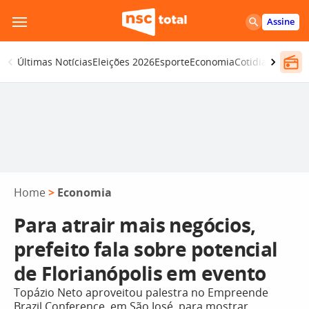
Pular
Assine
para
o
Últimas Notícias
Eleições 2026
Esporte
Economia
Cotidiano
Segur
conteúdo
Home
>
Economia
Para atrair mais negócios,
prefeito fala sobre potencial
de Florianópolis em evento
Topázio Neto aproveitou palestra no Empreende
Brazil Conference, em São José, para mostrar