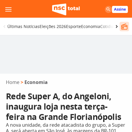
Pular
Assine
para
o
Últimas Notícias
Eleições 2026
Esporte
Economia
Cotidiano
Segur
conteúdo
Home
>
Economia
Rede Super A, do Angeloni,
inaugura loja nesta terça-
feira na Grande Florianópolis
A nova unidade, da rede atacadista do grupo, a Super
A, será aberta em São José, às margens da BR-101,