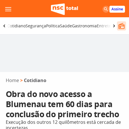
Pular
Assine
para
o
omia
Cotidiano
Segurança
Política
Saúde
Gastronomia
Entretenimento
conteúdo
Home
>
Cotidiano
Obra do novo acesso a
Blumenau tem 60 dias para
conclusão do primeiro trecho
Execução dos outros 12 quilômetros está cercada de
incertezas