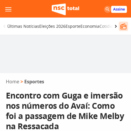
Pular
Assine
para
o
Últimas Notícias
Eleições 2026
Esporte
Economia
Cotidiano
Segur
conteúdo
Home
>
Esportes
Encontro com Guga e imersão
nos números do Avaí: Como
foi a passagem de Mike Melby
na Ressacada