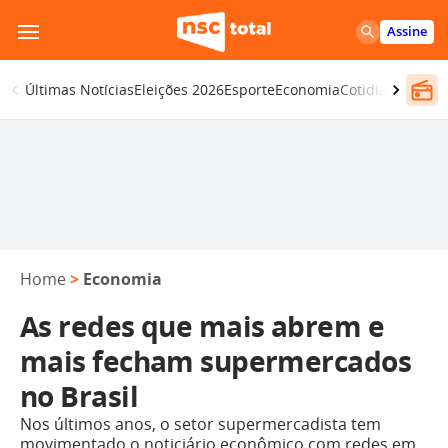
Pular
Assine
para
o
Últimas Notícias
Eleições 2026
Esporte
Economia
Cotidiano
Segur
conteúdo
Home
>
Economia
As redes que mais abrem e
mais fecham supermercados
no Brasil
Nos últimos anos, o setor supermercadista tem
movimentado o noticiário econômico com redes em