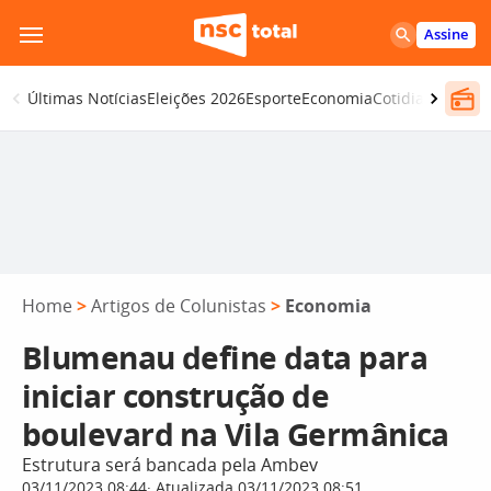
Pular
Assine
para
o
Últimas Notícias
Eleições 2026
Esporte
Economia
Cotidiano
Segur
conteúdo
Home
>
Artigos de Colunistas
>
Economia
Blumenau define data para
iniciar construção de
boulevard na Vila Germânica
Estrutura será bancada pela Ambev
03/11/2023 08:44
Atualizada 03/11/2023 08:51