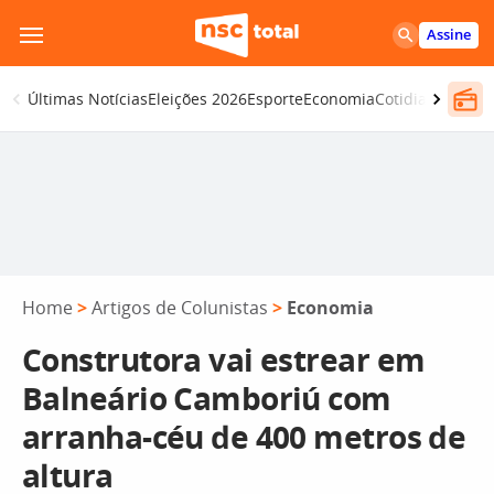
Pular
Assine
para
o
Últimas Notícias
Eleições 2026
Esporte
Economia
Cotidiano
Segur
conteúdo
Home
>
Artigos de Colunistas
>
Economia
Construtora vai estrear em
Balneário Camboriú com
arranha-céu de 400 metros de
altura