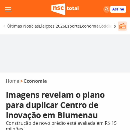
Pular
Assine
para
o
Últimas Notícias
Eleições 2026
Esporte
Economia
Cotidiano
Segur
conteúdo
Home
>
Economia
Imagens revelam o plano
para duplicar Centro de
Inovação em Blumenau
Construção de novo prédio está avaliada em R$ 15
milhões