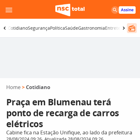
Pular
Assine
para
o
omia
Cotidiano
Segurança
Política
Saúde
Gastronomia
Entretenimento
conteúdo
Home
>
Cotidiano
Praça em Blumenau terá
ponto de recarga de carros
elétricos
Cabine fica na Estação Unifique, ao lado da prefeitura
28/08/2024 09:26
Atualizada 28/08/2024 09:26