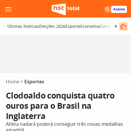
Pular
Assine
para
o
Últimas Notícias
Eleições 2026
Esporte
Economia
Cotidiano
Segur
conteúdo
Home
>
Esportes
Clodoaldo conquista quatro
ouros para o Brasil na
Inglaterra
Atleta nadará poderá conseguir três novas medalhas
amanhã