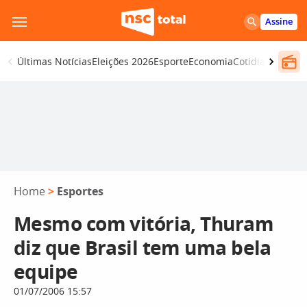
Pular
Assine
para
o
Últimas Notícias
Eleições 2026
Esporte
Economia
Cotidiano
Segur
conteúdo
Home
>
Esportes
Mesmo com vitória, Thuram
diz que Brasil tem uma bela
equipe
01/07/2006 15:57