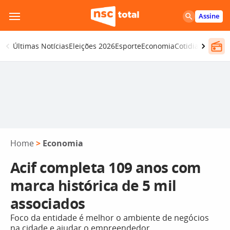
Pular
Assine
para
o
Últimas Notícias
Eleições 2026
Esporte
Economia
Cotidiano
Segur
conteúdo
Home
>
Economia
Acif completa 109 anos com
marca histórica de 5 mil
associados
Foco da entidade é melhor o ambiente de negócios
na cidade e ajudar o empreendedor