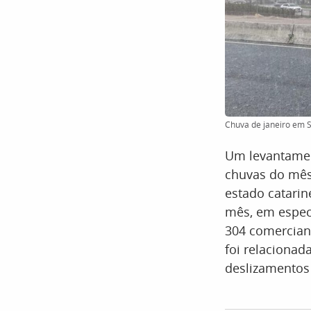
Chuva de janeiro em S
Um levantamen
chuvas do mês 
estado catarin
mês, em especi
304 comerciant
foi relacionad
deslizamentos 