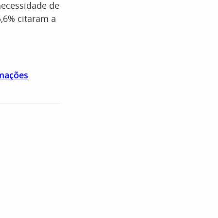
 necessidade de
5,6% citaram a
amações