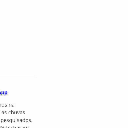
App
nos na
 as chuvas
 pesquisados.
,3% fecharam