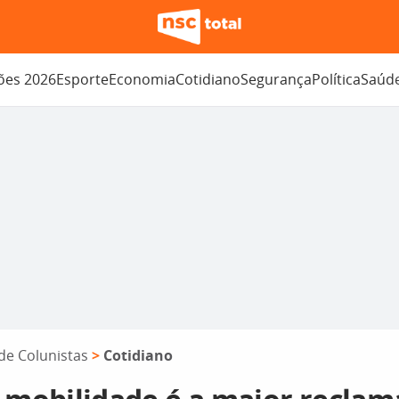
ções 2026
Esporte
Economia
Cotidiano
Segurança
Política
Saúd
de Colunistas
>
Cotidiano