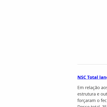
NSC Total la
Em relação aos
estrutura e ou
forçaram o fe
Desse total, 3