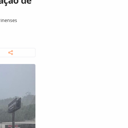
ação de
rinenses