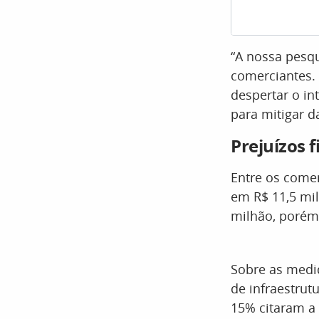
“A nossa pesq
comerciantes.
despertar o in
para mitigar d
Prejuízos 
Entre os comer
em R$ 11,5 mi
milhão, porém
Sobre as medi
de infraestrut
15% citaram a