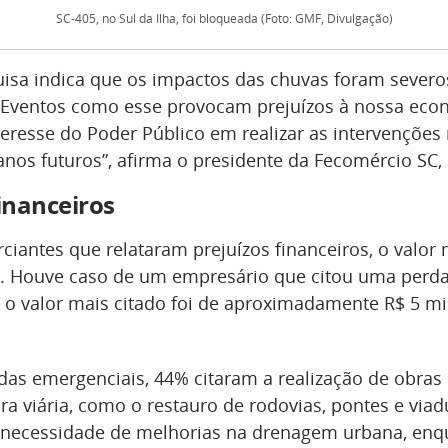
SC-405, no Sul da Ilha, foi bloqueada (Foto: GMF, Divulgação)
uisa indica que os impactos das chuvas foram severo
 Eventos como esse provocam prejuízos à nossa ec
teresse do Poder Público em realizar as intervenções
anos futuros”, afirma o presidente da Fecomércio SC,
financeiros
ciantes que relataram prejuízos financeiros, o valor
l. Houve caso de um empresário que citou uma perda
 o valor mais citado foi de aproximadamente R$ 5 mi
das emergenciais, 44% citaram a realização de obras
ura viária, como o restauro de rodovias, pontes e via
 necessidade de melhorias na drenagem urbana, enq