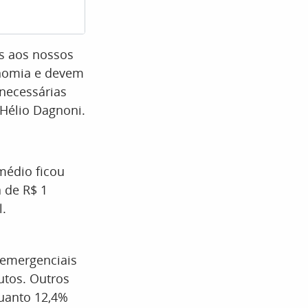
Defesa Civil registrou deslizamento na Rua Ag
s aos nossos
onomia e devem
 necessárias
 Hélio Dagnoni.
 médio ficou
 de R$ 1
l.
 emergenciais
dutos. Outros
uanto 12,4%