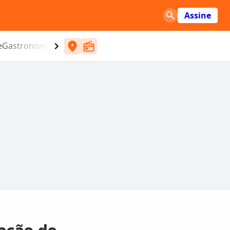
Assine
e
Gastronomia
Entretenimento
CBN
Atlântida SC