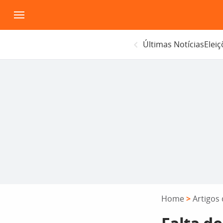
Pular
para
o
Últimas Notícias
Elei
conteúdo
Home
>
Artigos 