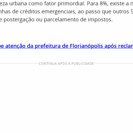
eza urbana como fator primordial. Para 8%, existe a
inhas de créditos emergenciais, ao passo que outros 
e postergação ou parcelamento de impostos.
be atenção da prefeitura de Florianópolis após recl
CONTINUA APÓS A PUBLICIDADE