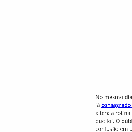
No mesmo dia, 
já
consagrad
altera a rotin
que foi. O púb
confusão em u