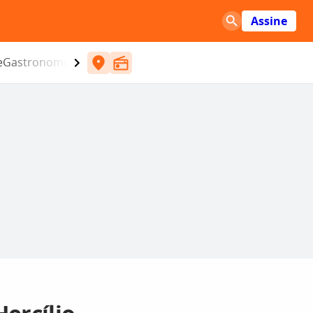
Assine
e
Gastronomia
Entretenimento
CBN
Atlântida SC