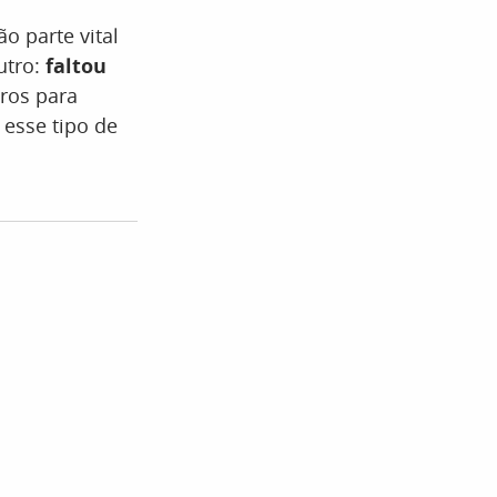
o parte vital
utro:
faltou
aros para
 esse tipo de