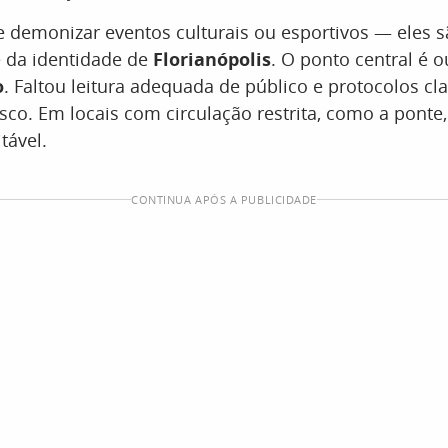
e demonizar eventos culturais ou esportivos — eles sã
 da identidade de
Florianópolis
. O ponto central é o
o
. Faltou leitura adequada de público e protocolos cl
isco. Em locais com circulação restrita, como a ponte,
tável.
CONTINUA APÓS A PUBLICIDADE