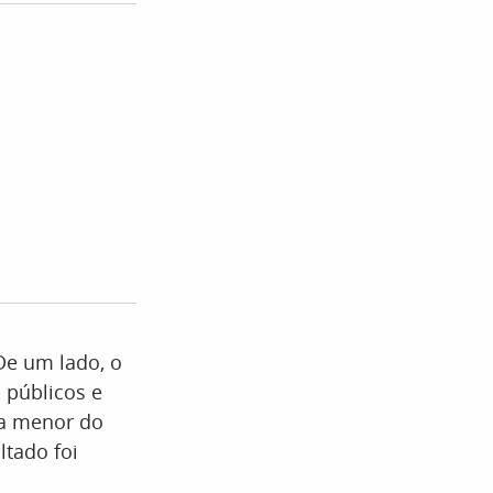
De um lado, o
 públicos e
ia menor do
ltado foi