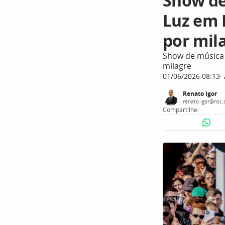
Show de
Luz em 
por mil
Show de música 
milagre
01/06/2026 08:13
Renato Igor
renato.igor@nsc.
Compartilhe: