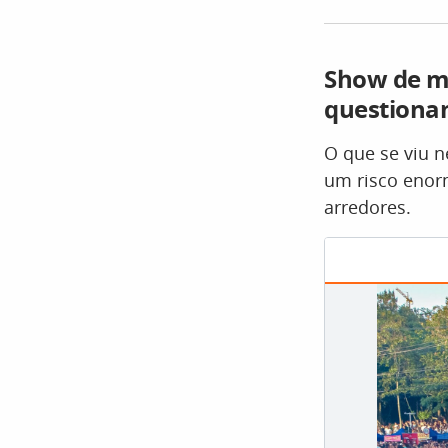
Show de mú
questiona
O que se viu n
um risco enor
arredores.