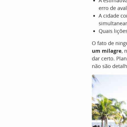
A estimativ
erro de ava
A cidade co
simultanea
Quais liçõe
O fato de ning
um milagre
, 
dar certo. Pla
não são detalh