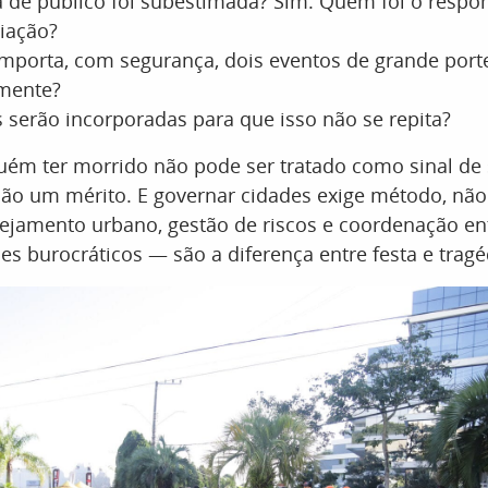
a de público foi subestimada? Sim. Quem foi o respo
liação?
mporta, com segurança, dois eventos de grande port
mente?
s serão incorporadas para que isso não se repita?
uém ter morrido não pode ser tratado como sinal de 
não um mérito. E governar cidades exige método, não 
nejamento urbano, gestão de riscos e coordenação ent
es burocráticos — são a diferença entre festa e tragé