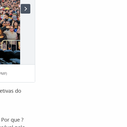
 PMF)
Shows de música eletrônica
etivas do
 Por que ?