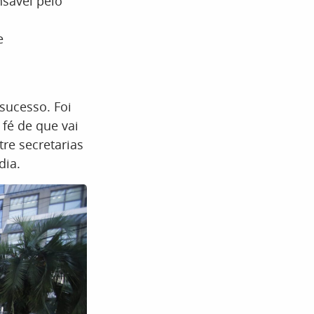
nsável pelo
e
sucesso. Foi
fé de que vai
re secretarias
dia.