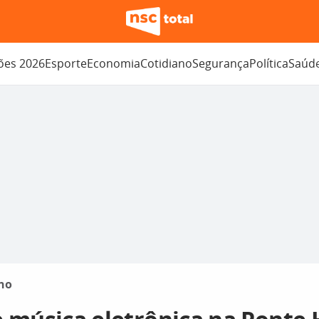
ções 2026
Esporte
Economia
Cotidiano
Segurança
Política
Saúd
no