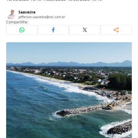
Saavedra
jefferson.saavedra@nsc.com.br
Compartilhe: