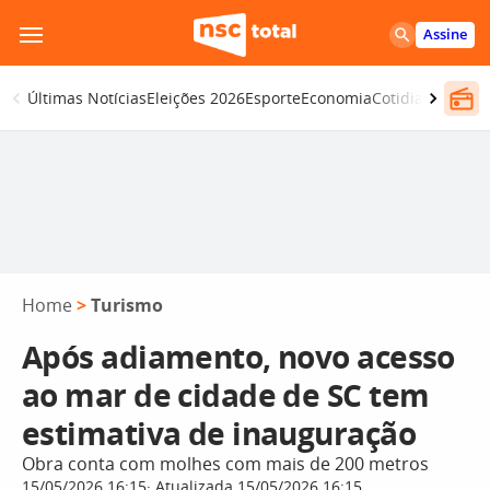
Pular
Assine
para
o
Últimas Notícias
Eleições 2026
Esporte
Economia
Cotidiano
Segur
conteúdo
Home
>
Turismo
Após adiamento, novo acesso
ao mar de cidade de SC tem
estimativa de inauguração
Obra conta com molhes com mais de 200 metros
15/05/2026 16:15
Atualizada 15/05/2026 16:15