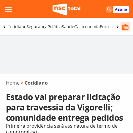
Pular
Assine
para
o
omia
Cotidiano
Segurança
Política
Saúde
Gastronomia
Entretenimento
conteúdo
Home
>
Cotidiano
Estado vai preparar licitação
para travessia da Vigorelli;
comunidade entrega pedidos
Primeira providência será assinatura de termo de
compromisso