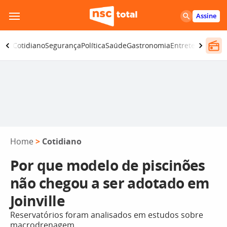
Pular
Assine
para
o
omia
Cotidiano
Segurança
Política
Saúde
Gastronomia
Entretenimento
conteúdo
Home
>
Cotidiano
Por que modelo de piscinões
não chegou a ser adotado em
Joinville
Reservatórios foram analisados em estudos sobre
macrodrenagem