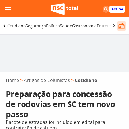
Pular
Assine
para
o
omia
Cotidiano
Segurança
Política
Saúde
Gastronomia
Entretenimento
conteúdo
Home
>
Artigos de Colunistas
>
Cotidiano
Preparação para concessão
de rodovias em SC tem novo
passo
Pacote de estradas foi incluído em edital para
contratação de estudos