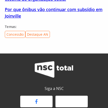
Por que ônibus vão continuar com subsídio em
Joinville
Temas:
Concessão
Destaque AN
Siga a NSC