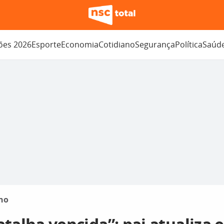
ções 2026
Esporte
Economia
Cotidiano
Segurança
Política
Saúd
no