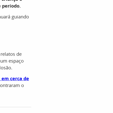
 período.
inuará guiando
relatos de
 um espaço
losão.
 em cerca de
ncontraram o