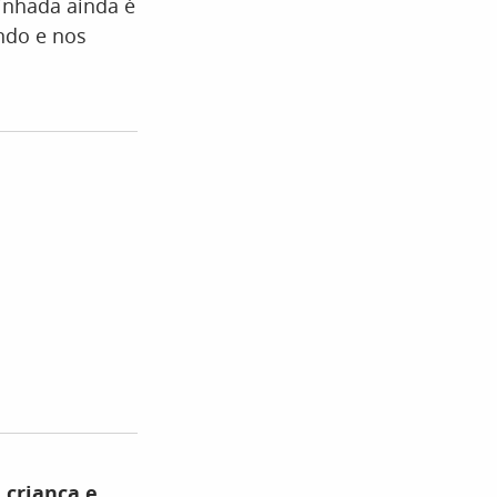
inhada ainda é
ndo e nos
 criança e