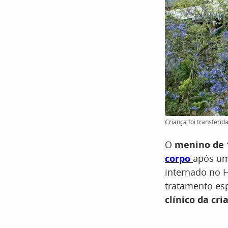
Criança foi transferid
O
menino de 
corpo
após u
internado no H
tratamento esp
clínico da cr