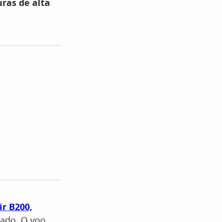
ras de alta
r B200,
cado. O voo