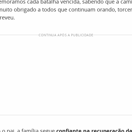
emoramos cada batalha vencida, sabendo que a cam
muito obrigado a todos que continuam orando, torce
reveu.
CONTINUA APÓS A PUBLICIDADE
o pai, a família segue
confiante na recuperação da