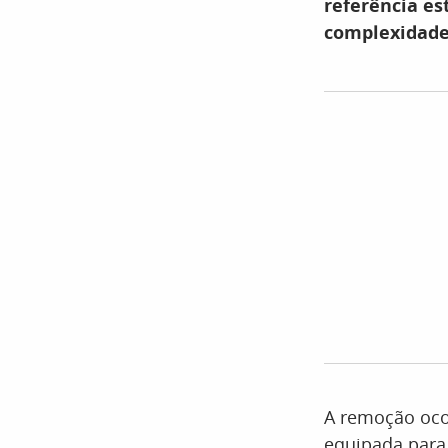
referência e
complexidade
A remoção oco
equipada para