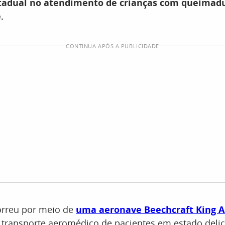
stadual no atendimento de crianças com queimadu
.
CONTINUA APÓS A PUBLICIDADE
rreu por meio de
uma aeronave Beechcraft King Ai
 transporte aeromédico de pacientes em estado deli