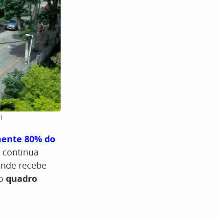
)
ente 80% do
, continua
onde recebe
 o
quadro