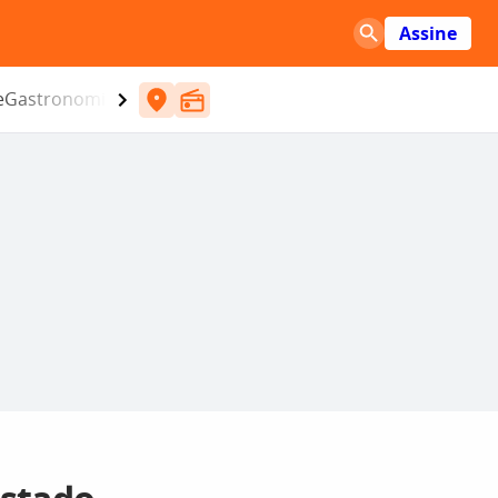
Assine
e
Gastronomia
Entretenimento
CBN
Atlântida SC