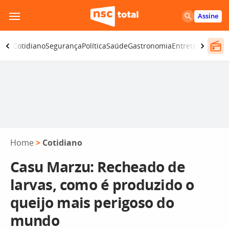
Pular
Assine
para
o
omia
Cotidiano
Segurança
Política
Saúde
Gastronomia
Entretenimento
conteúdo
Home
>
Cotidiano
Casu Marzu: Recheado de
larvas, como é produzido o
queijo mais perigoso do
mundo