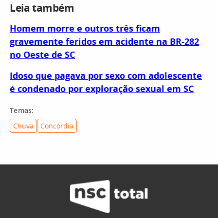
Leia também
Homem morre e outros três ficam
gravemente feridos em acidente na BR-282
no Oeste de SC
Idoso que pagava por sexo com adolescente
é condenado por exploração sexual em SC
Temas:
Chuva
Concórdia