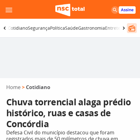
Pular
Assine
para
o
omia
Cotidiano
Segurança
Política
Saúde
Gastronomia
Entretenimento
conteúdo
Home
>
Cotidiano
Chuva torrencial alaga prédio
histórico, ruas e casas de
Concórdia
Defesa Civil do município destacou que foram
registrados mais de 50 milímetros de chuva em