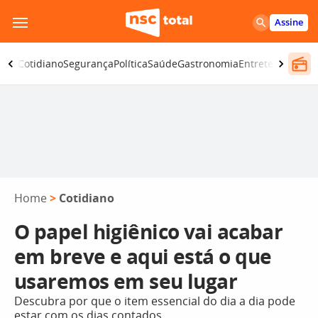
Pular
Assine
para
o
omia
Cotidiano
Segurança
Política
Saúde
Gastronomia
Entretenimento
conteúdo
Home
>
Cotidiano
O papel higiênico vai acabar
em breve e aqui está o que
usaremos em seu lugar
Descubra por que o item essencial do dia a dia pode
estar com os dias contados