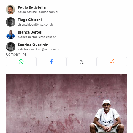
Paulo Batistella
paulo.batistella@nsc.com.br
Tiago Ghizoni
tiago.ghizoni@nsc.com.br
Bianca Bertoli
bianca.bertoli@nsc.com.br
Sabrina Quariniri
sabrina.quariniri@nsc.com.br
Compartilhe: