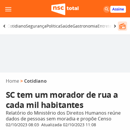
Pular
Assine
para
o
omia
Cotidiano
Segurança
Política
Saúde
Gastronomia
Entretenimento
conteúdo
Home
>
Cotidiano
SC tem um morador de rua a
cada mil habitantes
Relatório do Ministério dos Direitos Humanos reúne
dados de pessoas sem moradia e propõe Censo
02/10/2023 08:03
Atualizada 02/10/2023 11:08