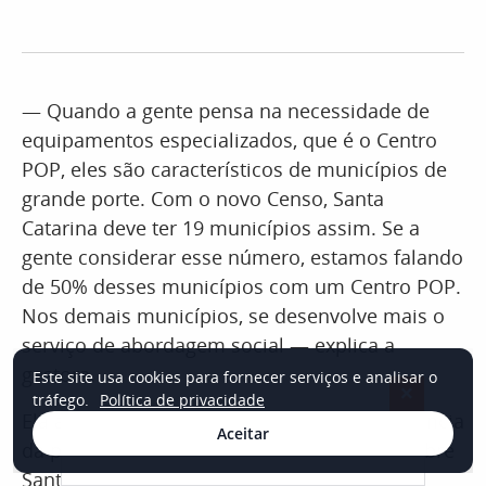
— Quando a gente pensa na necessidade de
equipamentos especializados, que é o Centro
POP, eles são característicos de municípios de
grande porte. Com o novo Censo, Santa
Catarina deve ter 19 municípios assim. Se a
gente considerar esse número, estamos falando
de 50% desses municípios com um Centro POP.
Nos demais municípios, se desenvolve mais o
serviço de abordagem social — explica a
gestora.
Este site usa cookies para fornecer serviços e analisar o
×
tráfego.
Política de privacidade
Ela avalia ainda que o problema é consequência
Aceitar
da promessa de oportunidades colocada sobre
Santa Catarina, que atrai a cada ano mais