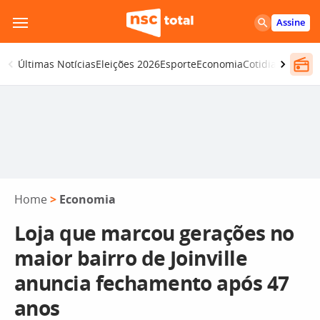
Pular
Assine
para
o
Últimas Notícias
Eleições 2026
Esporte
Economia
Cotidiano
Segur
conteúdo
Home
>
Economia
Loja que marcou gerações no
maior bairro de Joinville
anuncia fechamento após 47
anos