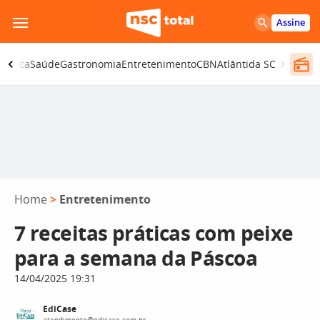
Pular
Assine
para
o
olítica
Saúde
Gastronomia
Entretenimento
CBN
Atlântida SC
conteúdo
Home
>
Entretenimento
7 receitas práticas com peixe
para a semana da Páscoa
14/04/2025 19:31
EdiCase