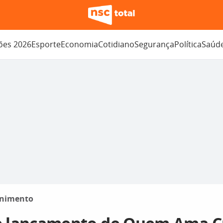
ções 2026
Esporte
Economia
Cotidiano
Segurança
Política
Saúd
enimento