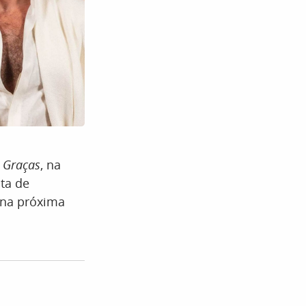
 Graças
, na
sta de
a na próxima