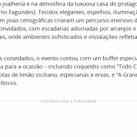
ta joalheria e na atmosfera da luxuosa casa do protag
io Fagundes). Tecidos elegantes, espelhos, iluminaçã
om joias cenográficas criaram um percurso imersivo 
nvidados, com escadarias adornadas por arranjos e v
ais, onde ambientes sofisticados e instalações reflet
s convidados, o evento contou com um buffet especia
da para a ocasião – incluindo coquetéis como “Todo 
tas de limão siciliano, especiarias e ervas, e “A Gran
ítricos.
CONTINUA APÓS A PUBLICIDADE