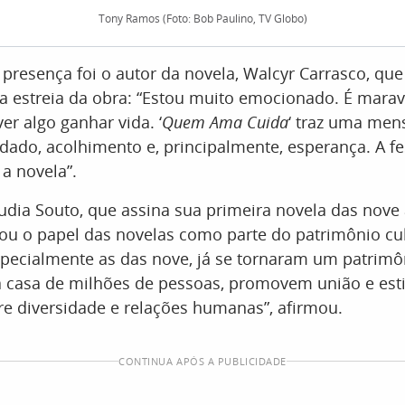
Tony Ramos (Foto: Bob Paulino, TV Globo)
esença foi o autor da novela, Walcyr Carrasco, que
e a estreia da obra: “Estou muito emocionado. É marav
er algo ganhar vida. ‘
Quem Ama Cuida
‘ traz uma me
idado, acolhimento e, principalmente, esperança. A fe
a novela”.
audia Souto, que assina sua primeira novela das nove
tou o papel das novelas como parte do patrimônio cul
specialmente as das nove, já se tornaram um patrimôn
a casa de milhões de pessoas, promovem união e es
e diversidade e relações humanas”, afirmou.
CONTINUA APÓS A PUBLICIDADE