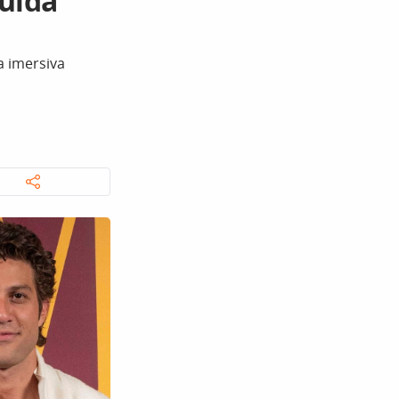
uida
a imersiva