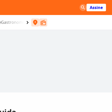
Assine
e
Gastronomia
Entretenimento
CBN
Atlântida SC