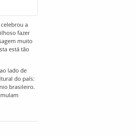
Chay Suede (Foto
 celebrou a
ilhoso fazer
nsagem muito
sta está tão
 ao lado de
tural do país:
io brasileiro.
timulam