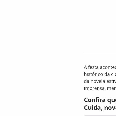
A festa aconte
histórico da c
da novela est
imprensa, mer
Confira q
Cuida, nov