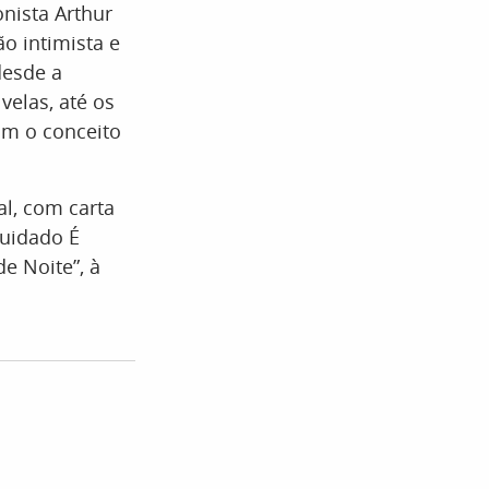
onista Arthur
o intimista e
desde a
elas, até os
iam o conceito
l, com carta
Cuidado É
de Noite”, à