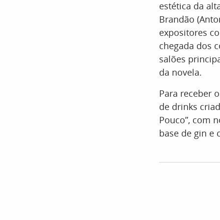
estética da al
Brandão (Anton
expositores c
chegada dos co
salões princip
da novela.
Para receber o
de drinks cria
Pouco”, com no
base de gin e c