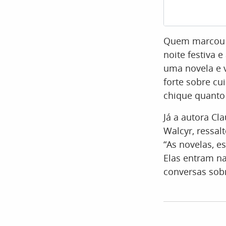
Quem marcou pr
noite festiva 
uma novela e v
forte sobre cu
chique quanto 
Já a autora Cl
Walcyr, ressal
“As novelas, e
Elas entram n
conversas sobr