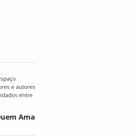
 espaço
ores e autores
idados entre
e Quem Ama