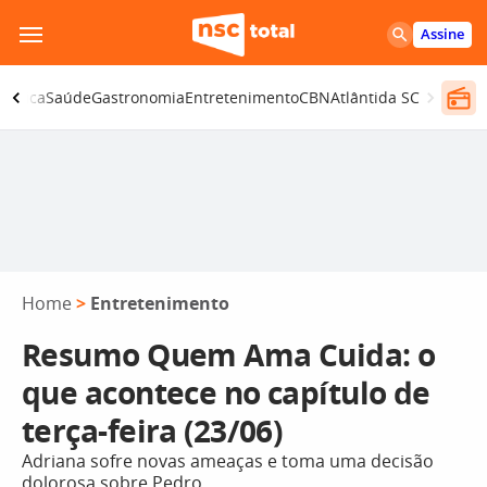
Pular
Assine
para
o
olítica
Saúde
Gastronomia
Entretenimento
CBN
Atlântida SC
conteúdo
Home
>
Entretenimento
Resumo Quem Ama Cuida: o
que acontece no capítulo de
terça-feira (23/06)
Adriana sofre novas ameaças e toma uma decisão
dolorosa sobre Pedro