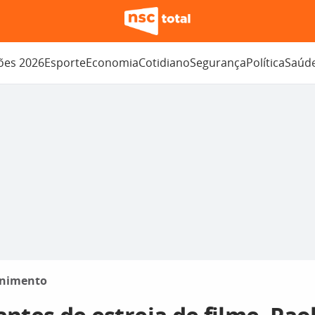
ções 2026
Esporte
Economia
Cotidiano
Segurança
Política
Saúd
enimento