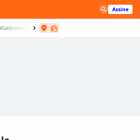
Assine
e
Gastronomia
Entretenimento
CBN
Atlântida SC