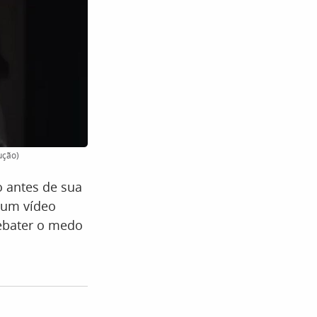
ução)
co antes de sua
 um vídeo
debater o medo