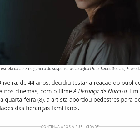
streia da atriz no gênero do suspense psicológico (Foto: Redes Sociais, Reprod
Oliveira, de 44 anos, decidiu testar a reação do públi
ia nos cinemas, com o filme
A Herança de Narcisa
. Em
a quarta-feira (8), a artista abordou pedestres para 
ades das heranças familiares.
CONTINUA APÓS A PUBLICIDADE