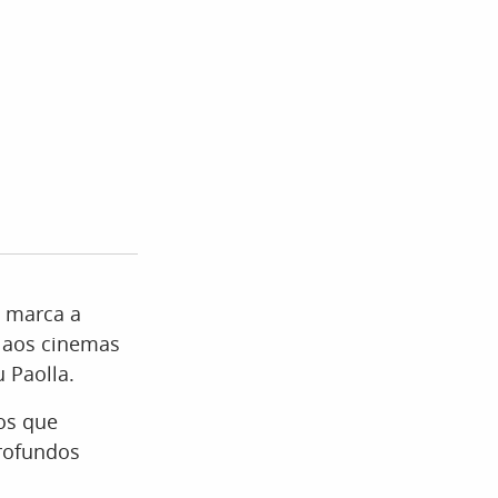
e marca a
a aos cinemas
u Paolla.
tos que
profundos