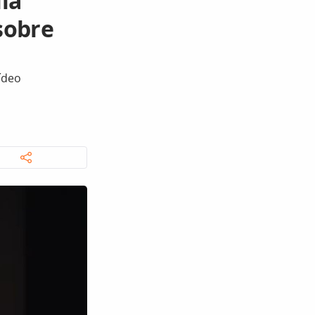
lla
sobre
ídeo