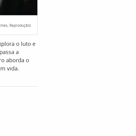
ilmes, Reprodução)
A produção está confirmada para estrear nos cin
plora o luto e
 passa a
iro aborda o
em vida.