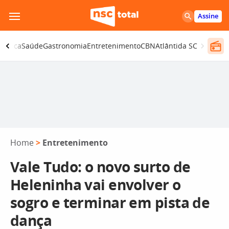
Pular
Assine
para
o
olítica
Saúde
Gastronomia
Entretenimento
CBN
Atlântida SC
conteúdo
Home
>
Entretenimento
Vale Tudo: o novo surto de
Heleninha vai envolver o
sogro e terminar em pista de
dança