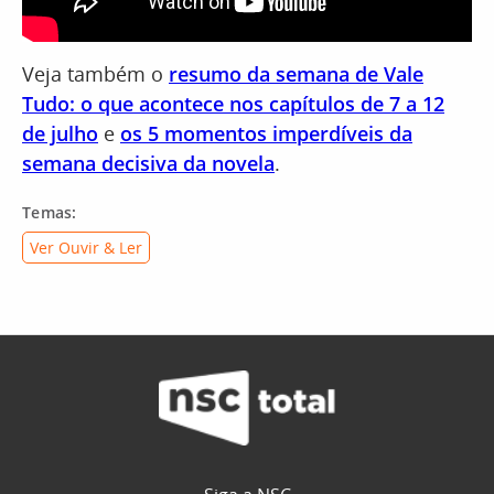
Veja também o
resumo da semana de Vale
Tudo: o que acontece nos capítulos de 7 a 12
de julho
e
os 5 momentos imperdíveis da
semana decisiva da novela
.
Temas:
Ver Ouvir & Ler