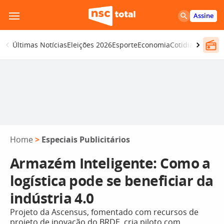
Pular
Assine
para
o
Últimas Notícias
Eleições 2026
Esporte
Economia
Cotidiano
Segur
conteúdo
Home
>
Especiais Publicitários
Armazém Inteligente: Como a
logística pode se beneficiar da
indústria 4.0
Projeto da Ascensus, fomentado com recursos de
projeto de inovação do BRDE, cria piloto com