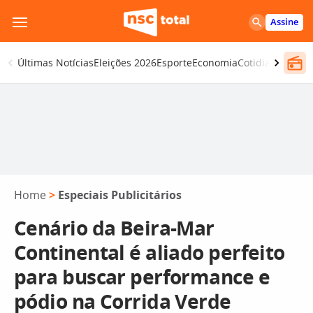
Pular
Assine
para
o
Últimas Notícias
Eleições 2026
Esporte
Economia
Cotidiano
Segur
conteúdo
Home
>
Especiais Publicitários
Cenário da Beira-Mar
Continental é aliado perfeito
para buscar performance e
pódio na Corrida Verde