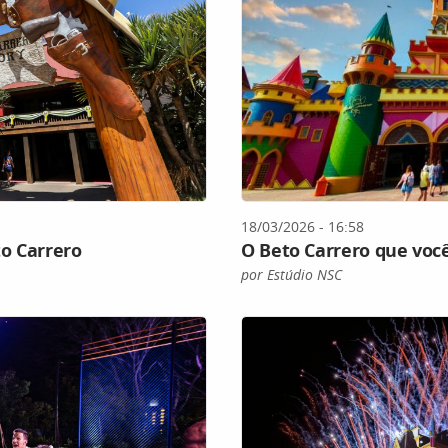
18/03/2026 - 16:58
o Carrero
O Beto Carrero que você
por Estúdio NSC