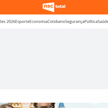
ções 2026
Esporte
Economia
Cotidiano
Segurança
Política
Saúd