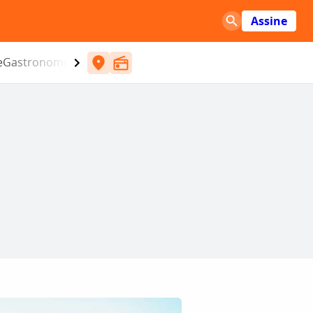
Assine
e
Gastronomia
Entretenimento
CBN
Atlântida SC