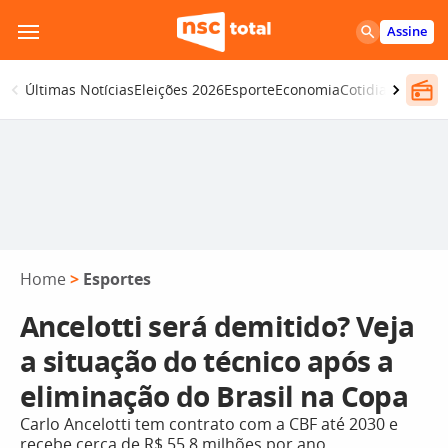
Pular
Assine
para
o
Últimas Notícias
Eleições 2026
Esporte
Economia
Cotidiano
Segur
conteúdo
Home
>
Esportes
Ancelotti será demitido? Veja
a situação do técnico após a
eliminação do Brasil na Copa
Carlo Ancelotti tem contrato com a CBF até 2030 e
recebe cerca de R$ 55,8 milhões por ano