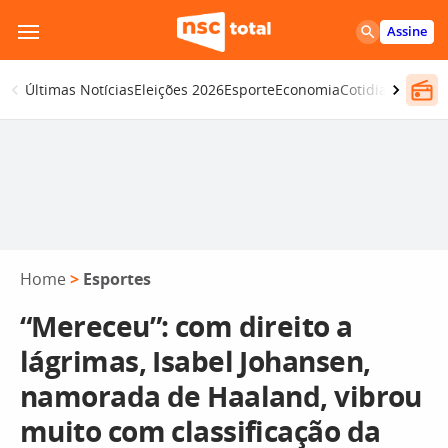
Pular
Assine
para
o
Últimas Notícias
Eleições 2026
Esporte
Economia
Cotidiano
Segur
conteúdo
Home
>
Esportes
“Mereceu”: com direito a
lágrimas, Isabel Johansen,
namorada de Haaland, vibrou
muito com classificação da