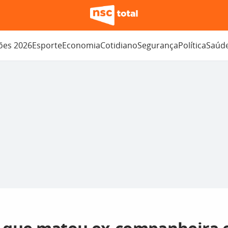
ções 2026
Esporte
Economia
Cotidiano
Segurança
Política
Saúd