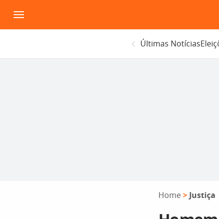
Pular
para
o
Últimas Notícias
Elei
conteúdo
Home
>
Justiça