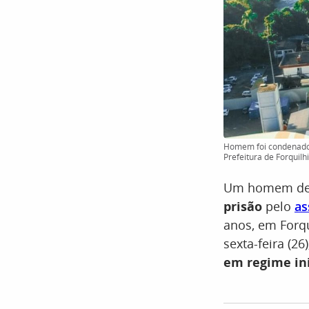
Homem foi condenado a
Prefeitura de Forquil
Um homem de 
prisão
pelo
as
anos, em Forqu
sexta-feira (2
em regime in