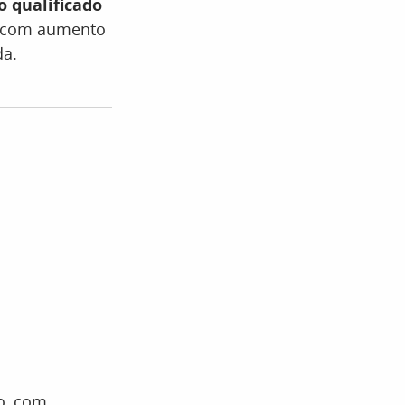
o qualificado
s, com aumento
da.
o, com