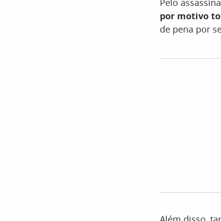
Pelo assassin
por motivo t
de pena por s
Além disso, t