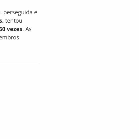
i perseguida e
s,
tentou
60 vezes
. As
membros