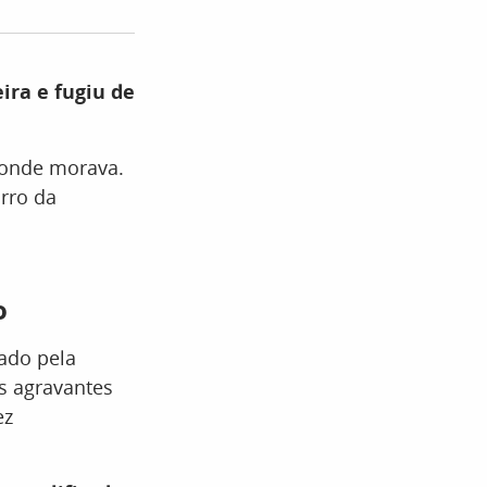
ra e fugiu de
 onde morava.
rro da
o
ado pela
s agravantes
ez