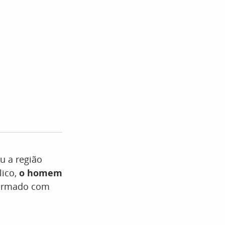
u a região
lico,
o homem
s armado com