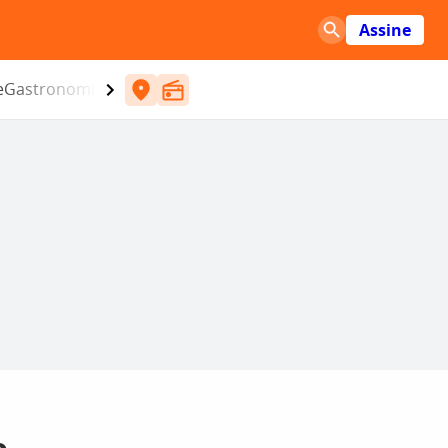
Assine
e
Gastronomia
Entretenimento
CBN
Atlântida SC