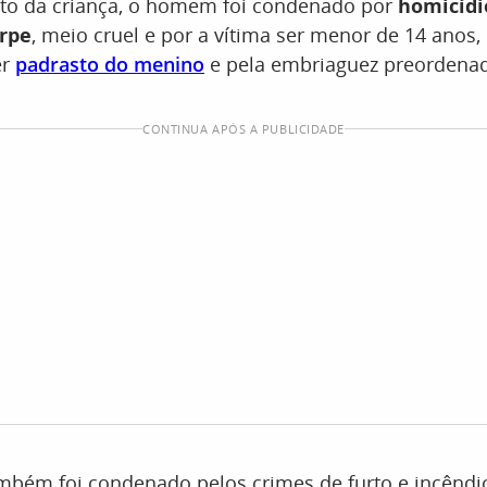
ato da criança, o homem foi condenado por
homicídi
orpe
, meio cruel e por a vítima ser menor de 14 ano
er
padrasto do menino
e pela embriaguez preordena
CONTINUA APÓS A PUBLICIDADE
ambém foi condenado pelos crimes de furto e incêndi