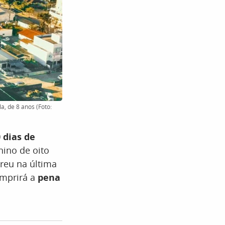
, de 8 anos (Foto:
 dias de
nino de oito
rreu na última
umprirá a
pena