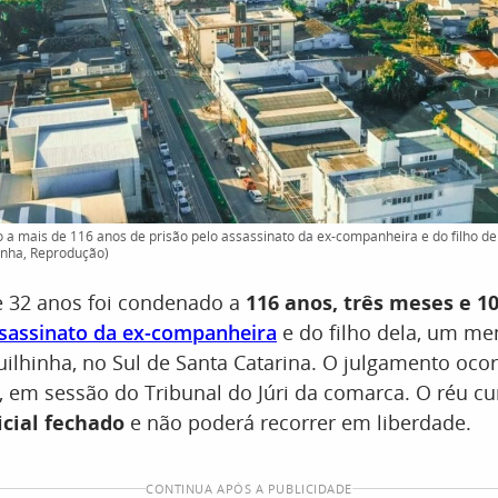
 mais de 116 anos de prisão pelo assassinato da ex-companheira e do filho dela
hinha, Reprodução)
32 anos foi condenado a
116 anos, três meses e 10
sassinato da ex-companheira
e do filho dela, um me
ilhinha, no Sul de Santa Catarina. O julgamento oco
6), em sessão do Tribunal do Júri da comarca. O réu c
icial fechado
e não poderá recorrer em liberdade.
CONTINUA APÓS A PUBLICIDADE