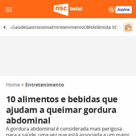
Pular
Assine
para
o
olítica
Saúde
Gastronomia
Entretenimento
CBN
Atlântida SC
conteúdo
Home
>
Entretenimento
10 alimentos e bebidas que
ajudam a queimar gordura
abdominal
A gordura abdominal é considerada mais perigosa
para a saúde, uma vez que está associada a um maior