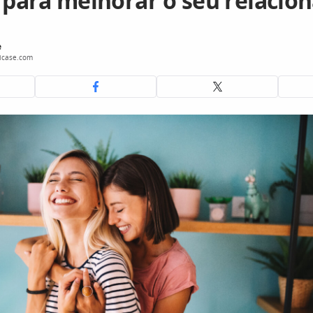
s para melhorar o seu relaci
e
icase.com