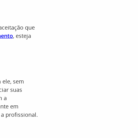
 aceitação que
mento
, esteja
 ele, sem
ciar suas
m a
mente em
a profissional.