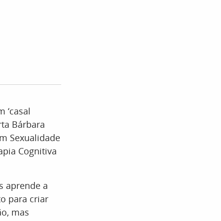
m ‘casal
rta Bárbara
em Sexualidade
apia Cognitiva
as aprende a
o para criar
ão, mas