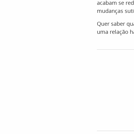
acabam se red
mudanças sutis
Quer saber qua
uma relação h