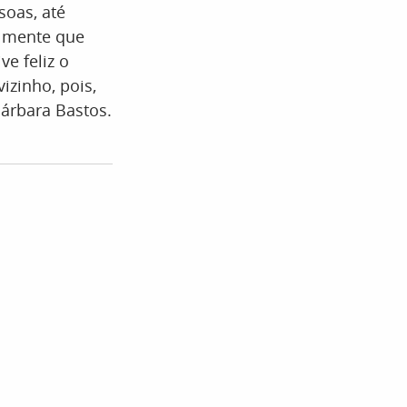
soas, até
m mente que
e feliz o
izinho, pois,
Bárbara Bastos.