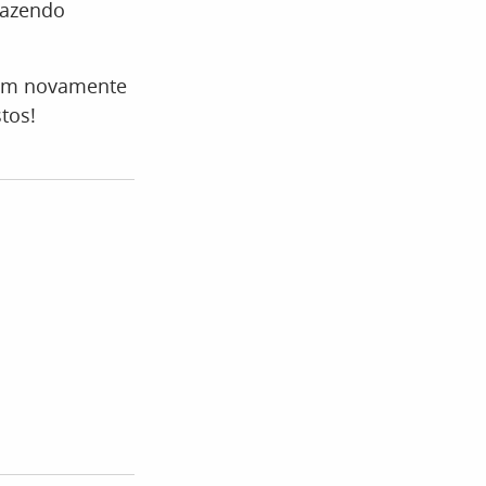
fazendo
erem novamente
stos!