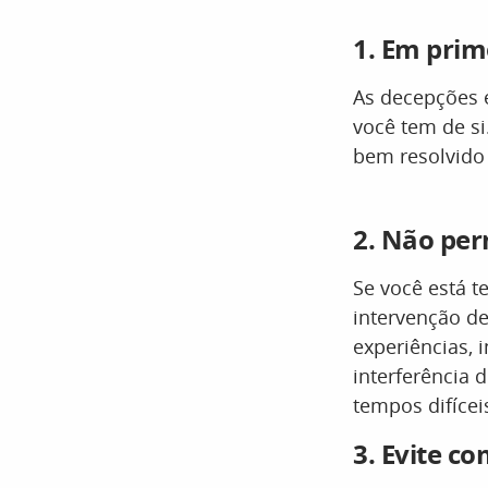
1.
Em prime
As decepções e
você tem de si
bem resolvido
2.
Não perm
Se você está 
intervenção de
experiências, 
interferência 
tempos difícei
3.
Evite c