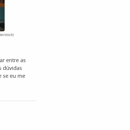
terstock)
ar entre as
s dúvidas
“e se eu me