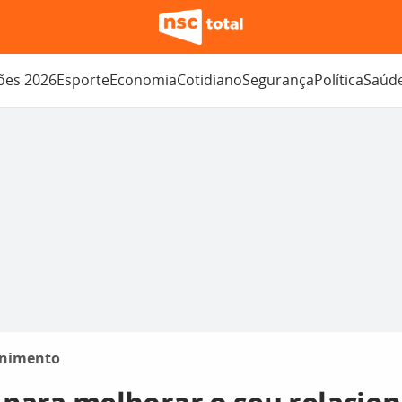
ções 2026
Esporte
Economia
Cotidiano
Segurança
Política
Saúd
enimento