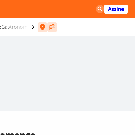
Assine
e
Gastronomia
Entretenimento
CBN
Atlântida SC