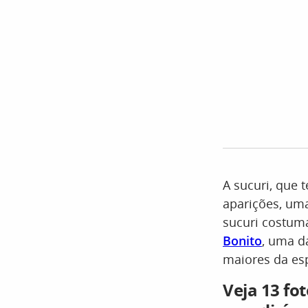
A sucuri, que 
aparições, uma
sucuri costum
Bonito
, uma d
maiores da esp
Veja 13 fo