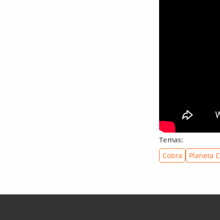
Temas:
Cobra
Planeta C