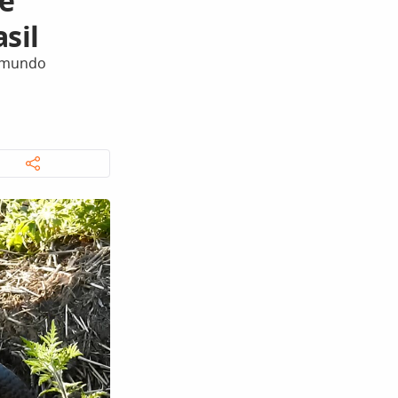
e
sil
o mundo