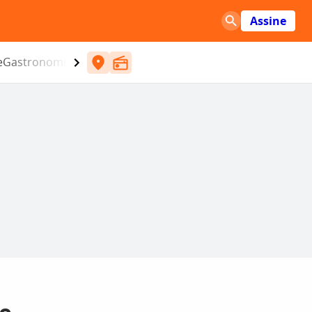
Assine
e
Gastronomia
Entretenimento
CBN
Atlântida SC