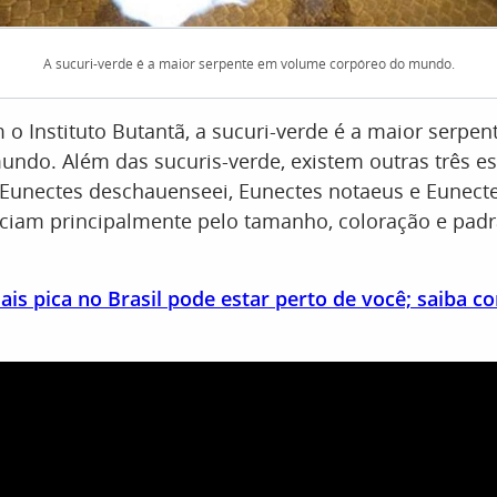
A sucuri-verde é a maior serpente em volume corpóreo do mundo.
o Instituto Butantã, a sucuri-verde é a maior serpe
ndo. Além das sucuris-verde, existem outras três e
 Eunectes deschauenseei, Eunectes notaeus e Eunecte
nciam principalmente pelo tamanho, coloração e pad
is pica no Brasil pode estar perto de você; saiba co