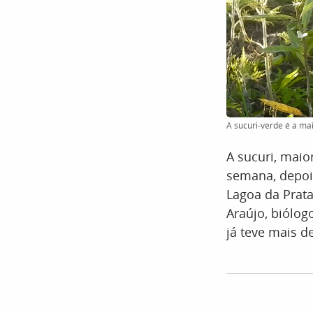
A sucuri-verde é a m
A sucuri, mai
semana, depoi
Lagoa da Prata
Araújo, biólog
já teve mais d