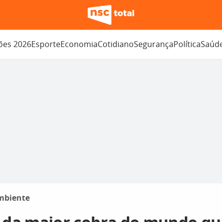
ções 2026
Esporte
Economia
Cotidiano
Segurança
Política
Saúd
mbiente