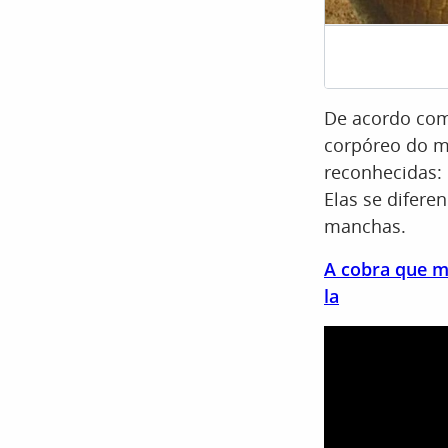
De acordo com 
corpóreo do mu
reconhecidas:
Elas se difere
manchas.
A cobra que ma
la