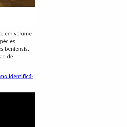
Os rios de águas cristalinas da região oferecem c
nte em volume
spécies
s beniensis.
rão de
mo identificá-