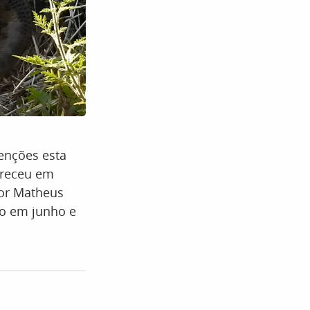
enções esta
areceu em
por Matheus
do em junho e