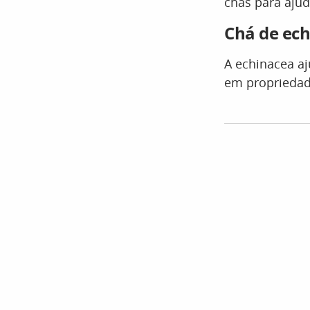
chás para ajud
Chá de ech
A echinacea aj
em propriedade