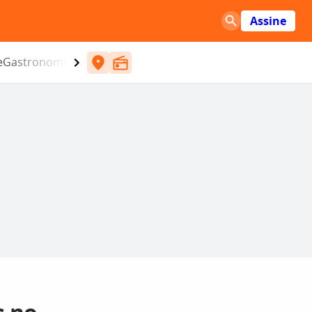
Assine
e
Gastronomia
Entretenimento
CBN
Atlântida SC