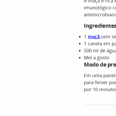
A maçã é rica 
imunológico co
antimicrobiana
Ingrediente
1
maçã
sem se
1 canela em p
500 ml de águ
Mel a gosto
Modo de pr
Em uma panela
para ferver po
por 10 minutos