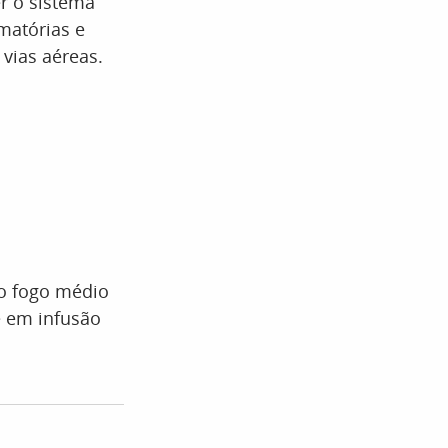
r o sistema
matórias e
vias aéreas.
ao fogo médio
e em infusão