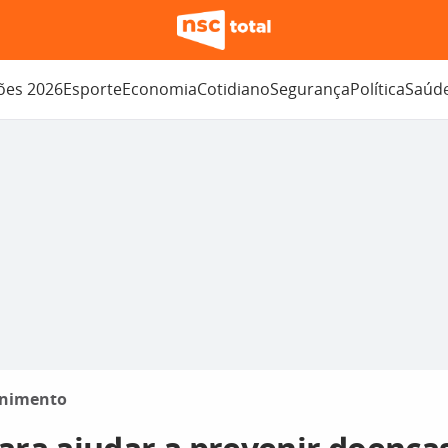
ções 2026
Esporte
Economia
Cotidiano
Segurança
Política
Saúd
enimento