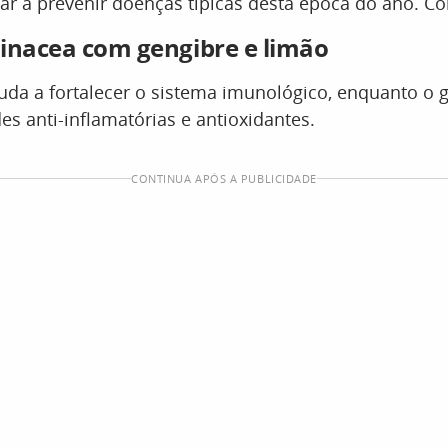
ar a prevenir doenças típicas desta época do ano. Con
inacea com gengibre e limão
uda a fortalecer o sistema imunológico, enquanto o g
s anti-inflamatórias e antioxidantes.
CONTINUA APÓS A PUBLICIDADE