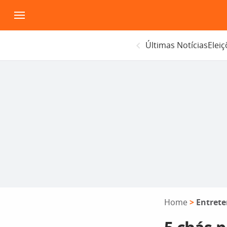
Pular
para
o
Últimas Notícias
Elei
conteúdo
Home
>
Entret