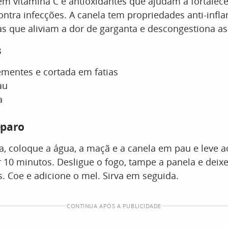
em vitamina C e antioxidantes que ajudam a fortalece
ntra infecções. A canela tem propriedades anti-infla
s que aliviam a dor de garganta e descongestiona as 
s
mentes e cortada em fatias
au
a
eparo
, coloque a água, a maçã e a canela em pau e leve 
r 10 minutos. Desligue o fogo, tampe a panela e deix
. Coe e adicione o mel. Sirva em seguida.
CONTINUA APÓS A PUBLICIDADE