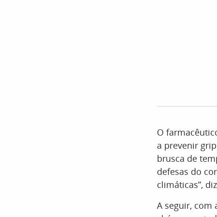
O farmacêutic
a prevenir gr
brusca de temp
defesas do co
climáticas”, diz
A seguir, com 