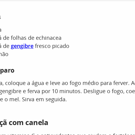
s
a
á de folhas de echinacea
há de
gengibre
fresco picado
imão
eparo
 coloque a água e leve ao fogo médio para ferver. A
gengibre e ferva por 10 minutos. Desligue o fogo, coe
e o mel. Sirva em seguida.
çã com canela