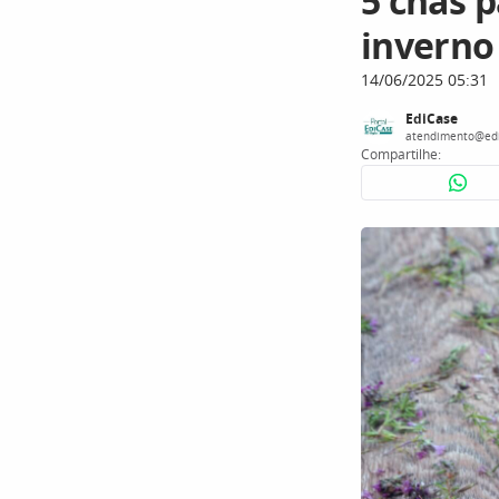
5 chás 
inverno
14/06/2025 05:31
EdiCase
atendimento@edi
Compartilhe: