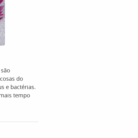
 são
ucosas do
s e bactérias.
 mais tempo