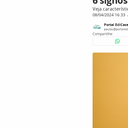
6 signos
Veja caracterís
08/04/2024 16:33
Portal EdiCas
pautas@portaled
Compartilhe: