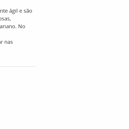
e ágil e são
osas,
Mariano. No
r nas