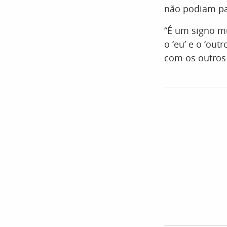
não podiam pa
“É um signo mu
o ‘eu’ e o ‘out
com os outros