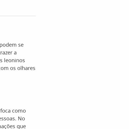
e podem se
razer a
os leoninos
com os olhares
fofoca como
essoas. No
rmações que