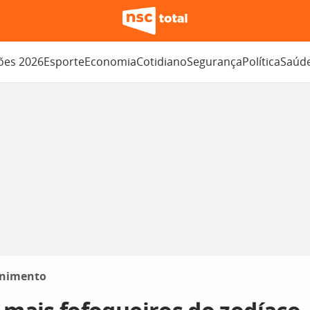
ções 2026
Esporte
Economia
Cotidiano
Segurança
Política
Saúd
enimento