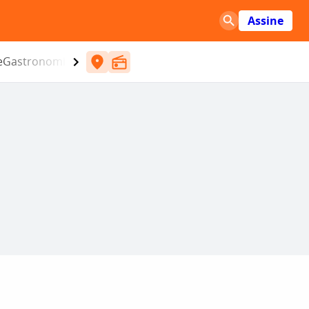
Assine
e
Gastronomia
Entretenimento
CBN
Atlântida SC