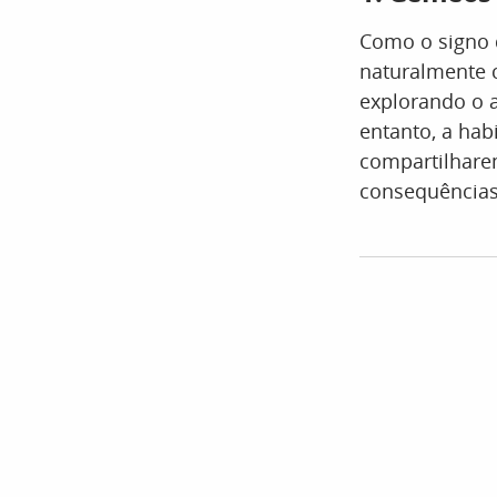
Como o signo 
naturalmente c
explorando o a
entanto, a hab
compartilhare
consequências