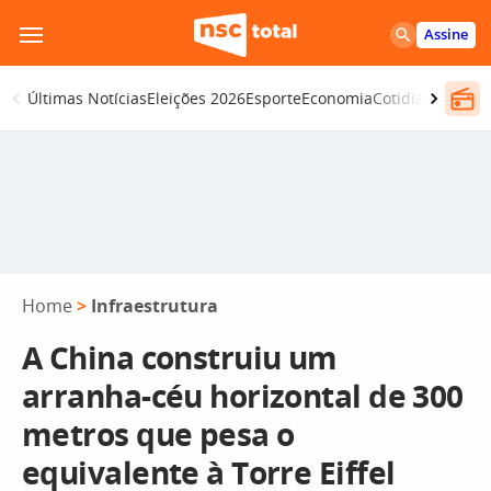
Pular
Assine
para
o
Últimas Notícias
Eleições 2026
Esporte
Economia
Cotidiano
Segur
conteúdo
Home
>
Infraestrutura
A China construiu um
arranha-céu horizontal de 300
metros que pesa o
equivalente à Torre Eiffel