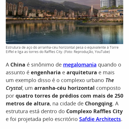
Estrutura de aço do arranha-céu horizontal pesa o equivalente à Torre
Eiffel e liga as torres do Raffles City. (Foto: Reprodução, YouTube)
A
China
é sinônimo de
megalomania
quando o
assunto é
engenharia
e
arquitetura
e mais
um exemplo disso é o complexo urbano
The
Crystal
, um
arranha-céu horizontal
composto
por
quatro torres de prédios com mais de 250
metros de altura
, na cidade de
Chongqing
. A
estrutura está dentro do
Complexo Raffles City
e foi projetada pelo escritório
Safdie Architects
.