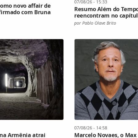
07/08/26 - 15:33
omo novo affair de
Resumo Além do Tempo: 
nfirmado com Bruna
reencontram no capítul
por Pablo Olave Brito
07/08/26 - 14:58
 na Armênia atrai
Marcelo Novaes, o Max d