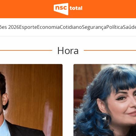
ções 2026
Esporte
Economia
Cotidiano
Segurança
Política
Saúd
Hora