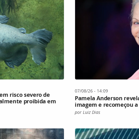
07/08/26 - 14:09
 em risco severo de
Pamela Anderson revela
talmente proibida em
imagem e recomeçou a 
por Luiz Dias