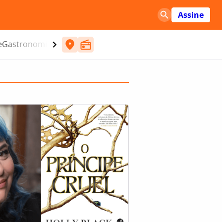
Assine
e
Gastronomia
Entretenimento
CBN
Atlântida SC