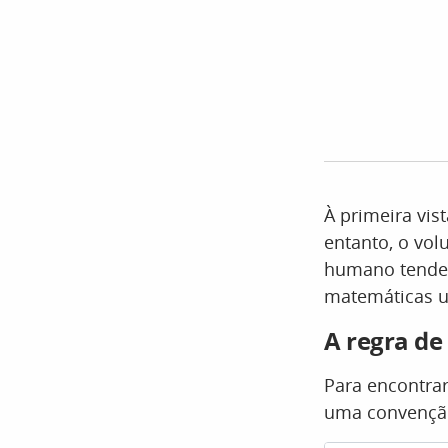
À primeira vis
entanto, o vol
humano tende 
matemáticas u
A regra d
Para encontrar
uma convenção