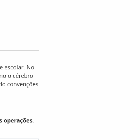
e escolar. No
omo o cérebro
ndo convenções
s operações
,