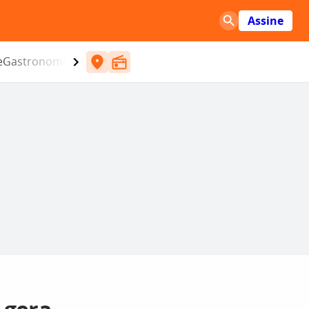
Assine
e
Gastronomia
Entretenimento
CBN
Atlântida SC