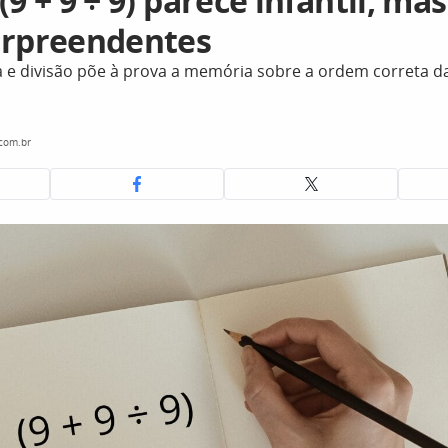
(9 + 9 ÷ 9) parece infantil, ma
urpreendentes
 e divisão põe à prova a memória sobre a ordem correta d
.com.br