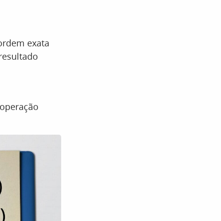
 ordem exata
 resultado
a operação