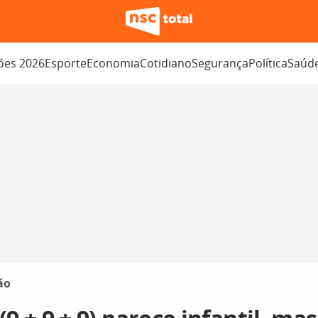
ções 2026
Esporte
Economia
Cotidiano
Segurança
Política
Saúd
ão