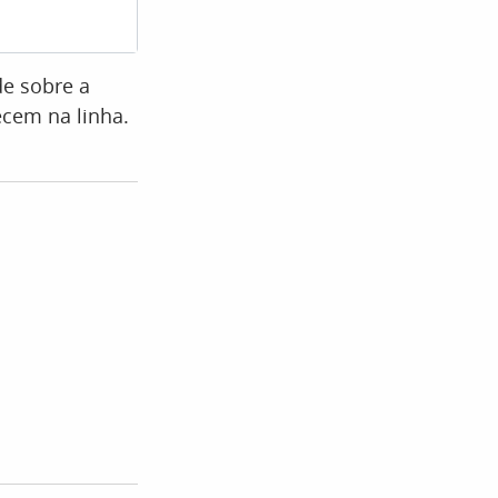
(Foto: B
de sobre a
cem na linha.