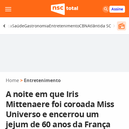
Pular
Assine
para
o
olítica
Saúde
Gastronomia
Entretenimento
CBN
Atlântida SC
conteúdo
Home
>
Entretenimento
A noite em que Iris
Mittenaere foi coroada Miss
Universo e encerrou um
jejum de 60 anos da França