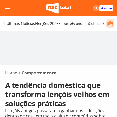
Pular
Assine
para
o
Últimas Notícias
Eleições 2026
Esporte
Economia
Cotidiano
Segur
conteúdo
Home
>
Comportamento
A tendência doméstica que
transforma lençóis velhos em
soluções práticas
Lençóis antigos passaram a ganhar novas funções
dentro de casa em meio à alta de conteúdos sobre