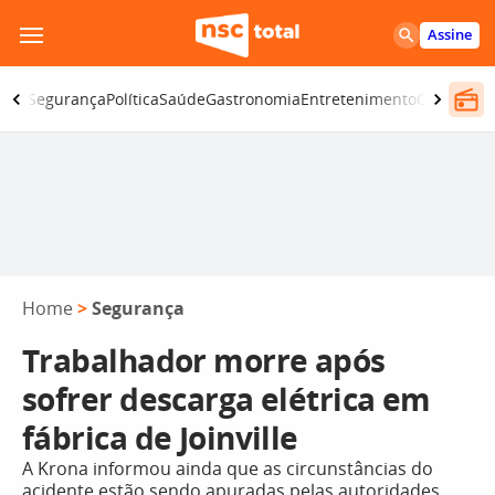
Pular
Assine
para
o
iano
Segurança
Política
Saúde
Gastronomia
Entretenimento
CBN
Atlânt
conteúdo
Home
>
Segurança
Trabalhador morre após
sofrer descarga elétrica em
fábrica de Joinville
A Krona informou ainda que as circunstâncias do
acidente estão sendo apuradas pelas autoridades