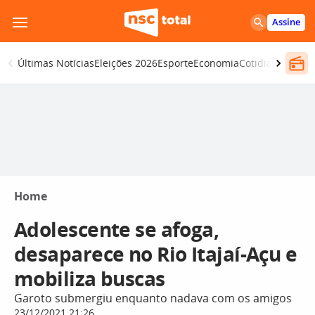
Pular
Assine
para
o
Últimas Notícias
Eleições 2026
Esporte
Economia
Cotidiano
Segur
conteúdo
Home
Adolescente se afoga,
desaparece no Rio Itajaí-Açu e
mobiliza buscas
Garoto submergiu enquanto nadava com os amigos
23/12/2021 21:26