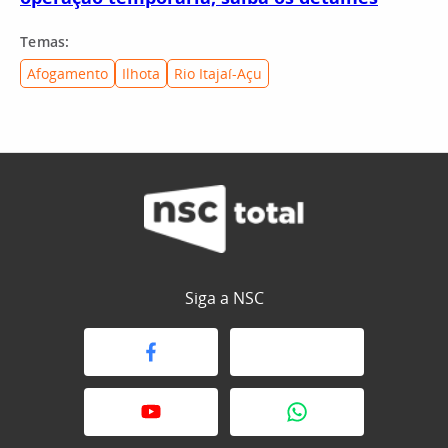
Temas:
Afogamento
Ilhota
Rio Itajaí-Açu
Siga a NSC