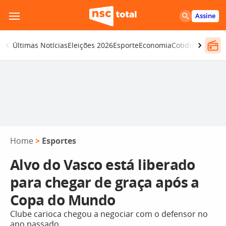
Pular
Assine
para
o
Últimas Notícias
Eleições 2026
Esporte
Economia
Cotidiano
Segur
conteúdo
Home
>
Esportes
Alvo do Vasco está liberado
para chegar de graça após a
Copa do Mundo
Clube carioca chegou a negociar com o defensor no
ano passado