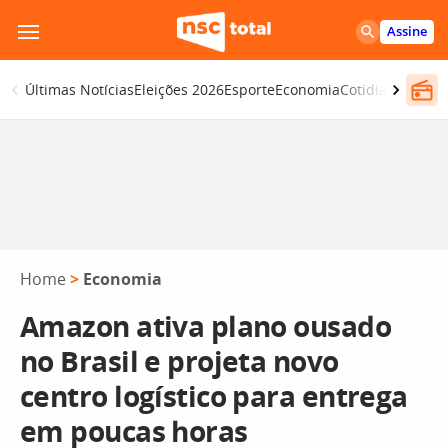
Pular
Assine
para
o
Últimas Notícias
Eleições 2026
Esporte
Economia
Cotidiano
Segur
conteúdo
Home
>
Economia
Amazon ativa plano ousado
no Brasil e projeta novo
centro logístico para entrega
em poucas horas